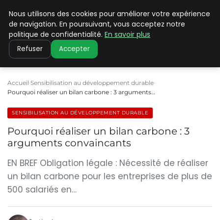
Nous utilisons des cookies pour améliorer votre expérience
CLIMATE C ADVANCED
de navigation. En poursuivant, vous acceptez notre
politique de confidentialité.
En savoir plus
Refuser
Accepter
Accueil
Sensibilisation au développement durable
Pourquoi réaliser un bilan carbone : 3 arguments…
SENSIBILISATION AU DÉVELOPPEMENT DURABLE
Pourquoi réaliser un bilan carbone : 3
arguments convaincants
EN BREF Obligation légale : Nécessité de réaliser
un bilan carbone pour les entreprises de plus de
500 salariés en…