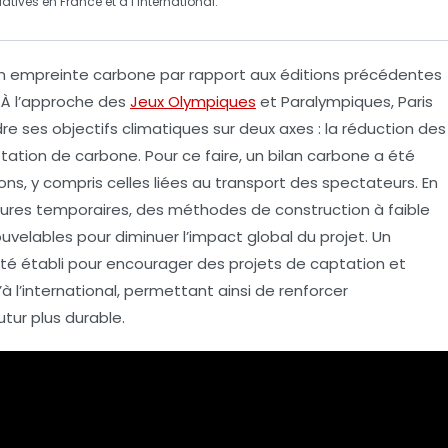
atives en France et à l’international.
 empreinte carbone par rapport aux éditions précédentes
. À l’approche des
Jeux Olympiques
et Paralympiques
, Paris
re ses objectifs climatiques sur deux axes : la
réduction des
tation de carbone
. Pour ce faire, un
bilan carbone
a été
ns, y compris celles liées au transport des spectateurs. En
tures temporaires
, des méthodes de construction à
faible
velables pour diminuer l’impact global du projet. Un
é établi pour encourager des projets de
captation
et
’à l’international, permettant ainsi de renforcer
tur plus durable.