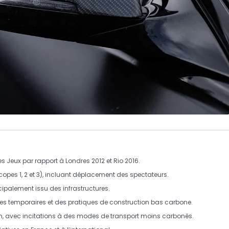
s Jeux par rapport à Londres 2012 et Rio 2016.
scopes 1, 2 et 3), incluant déplacement des spectateurs.
ipalement issu des infrastructures.
ures temporaires et des pratiques de construction bas carbone.
, avec incitations à des modes de transport moins carbonés.