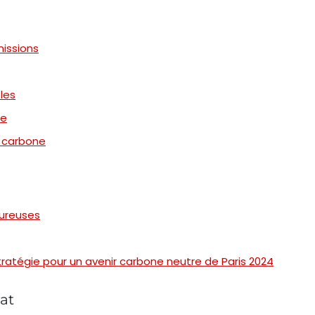
missions
les
re
n carbone
oureuses
ratégie pour un avenir carbone neutre de Paris 2024
at