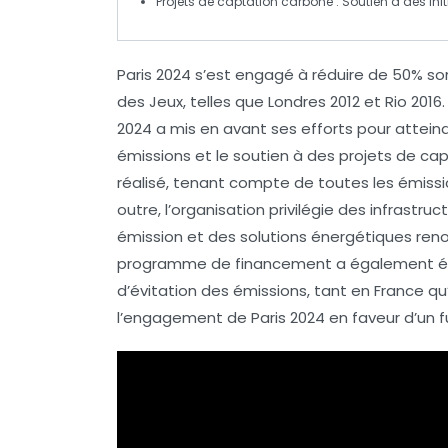
Projets de captation carbone :
Soutien à des initi
Paris 2024
s’est engagé à réduire de
50%
son
des Jeux, telles que
Londres 2012
et
Rio 2016
2024 a mis en avant ses efforts pour atteind
émissions
et le soutien à des projets de
cap
réalisé, tenant compte de toutes les émissio
outre, l’organisation privilégie des
infrastruc
émission
et des solutions énergétiques renou
programme de financement
a également ét
d’
évitation des émissions
, tant en France qu
l’engagement de Paris 2024 en faveur d’un fu