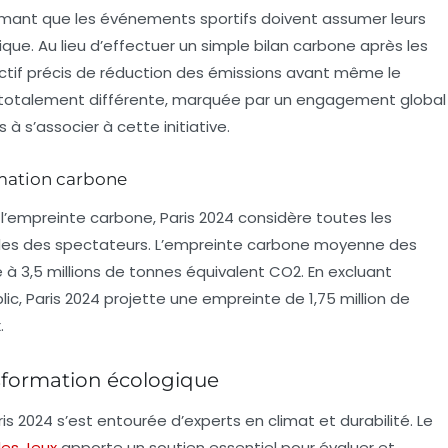
ffirmant que les événements sportifs doivent assumer leurs
ue. Au lieu d’effectuer un simple bilan carbone après les
jectif précis de réduction des émissions avant même le
 totalement différente, marquée par un engagement global
s à s’associer à cette initiative.
mation carbone
de l’empreinte carbone, Paris 2024 considère toutes les
elles des spectateurs. L’empreinte carbone moyenne des
 à 3,5 millions de tonnes équivalent CO2. En excluant
blic, Paris 2024 projette une empreinte de 1,75 million de
.
nsformation écologique
aris 2024 s’est entourée d’experts en climat et durabilité. Le
des Jeux
apporte un soutien essentiel pour évaluer et