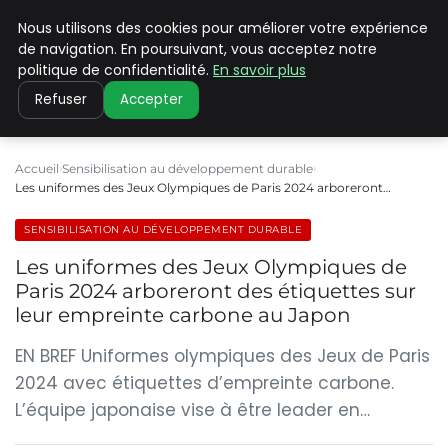
Nous utilisons des cookies pour améliorer votre expérience
CLIMATE C ADVANCED
de navigation. En poursuivant, vous acceptez notre
politique de confidentialité.
En savoir plus
Refuser
Accepter
Accueil
Sensibilisation au développement durable
Les uniformes des Jeux Olympiques de Paris 2024 arboreront…
SENSIBILISATION AU DÉVELOPPEMENT DURABLE
Les uniformes des Jeux Olympiques de
Paris 2024 arboreront des étiquettes sur
leur empreinte carbone au Japon
EN BREF Uniformes olympiques des Jeux de Paris
2024 avec étiquettes d’empreinte carbone.
L’équipe japonaise vise à être leader en…