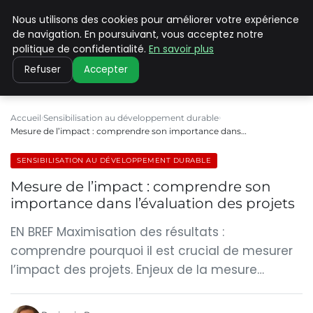
Nous utilisons des cookies pour améliorer votre expérience
CLIMATE C ADVANCED
de navigation. En poursuivant, vous acceptez notre
politique de confidentialité.
En savoir plus
Refuser
Accepter
Accueil
Sensibilisation au développement durable
Mesure de l’impact : comprendre son importance dans…
SENSIBILISATION AU DÉVELOPPEMENT DURABLE
Mesure de l’impact : comprendre son
importance dans l’évaluation des projets
EN BREF Maximisation des résultats :
comprendre pourquoi il est crucial de mesurer
l’impact des projets. Enjeux de la mesure…