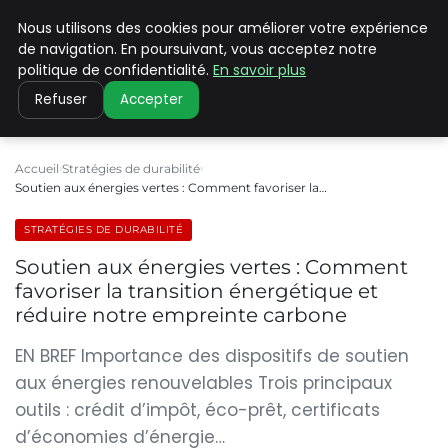
Nous utilisons des cookies pour améliorer votre expérience
CLIMATE C ADVANCED
de navigation. En poursuivant, vous acceptez notre
politique de confidentialité.
En savoir plus
Refuser
Accepter
Accueil
Stratégies de durabilité
Soutien aux énergies vertes : Comment favoriser la…
STRATÉGIES DE DURABILITÉ
Soutien aux énergies vertes : Comment
favoriser la transition énergétique et
réduire notre empreinte carbone
EN BREF Importance des dispositifs de soutien
aux énergies renouvelables Trois principaux
outils : crédit d’impôt, éco-prêt, certificats
d’économies d’énergie…