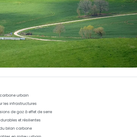
 carbone
urbain
r les
infrastructures
ions de gaz à effet de serre
s
durables
et
résilientes
 du
bilan carbone
ables
en milieu urbain