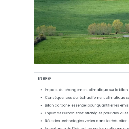
EN BREF
Impact du changement climatique
sur le
bilan
Conséquences du
réchauffement climatique
su
Bilan carbone
: essentiel pour quantifier les
émiss
Enjeux de l’
urbanisme
: stratégies pour des ville
Rôle des
technologies vertes
dans la réduction
Importance de l’
éducation
sur les pratiques
dur