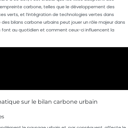
r empreinte carbone, telles que le développement des
s verts, et l’intégration de
technologies vertes
dans
nue des bilans carbone urbains peut jouer un rôle majeur dans
ils font au quotidien et comment ceux-ci influencent la
tique sur le bilan carbone urbain
es
ndément le paysage urbain et, par conséquent, affecte le