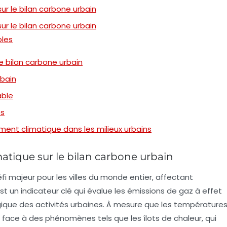
r le bilan carbone urbain
r le bilan carbone urbain
bles
e bilan carbone urbain
rbain
able
es
ment climatique dans les milieux urbains
tique sur le bilan carbone urbain
fi majeur pour les
villes
du monde entier, affectant
est un indicateur clé qui évalue les
émissions de gaz à effet
gique des activités urbaines. À mesure que les température
nt face à des phénomènes tels que les
îlots de chaleur
, qui