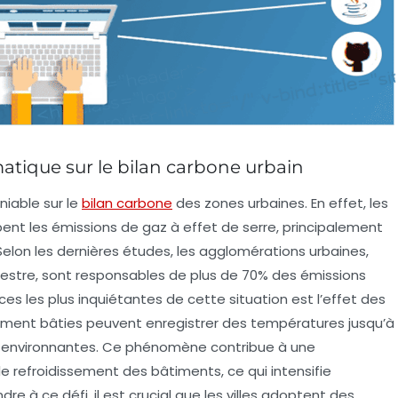
tique sur le bilan carbone urbain
niable sur le
bilan carbone
des zones urbaines. En effet, les
ent les émissions de
gaz à effet de serre
, principalement
 Selon les dernières études, les agglomérations urbaines,
restre, sont responsables de plus de 70% des émissions
s les plus inquiétantes de cette situation est l’effet des
ément bâties peuvent enregistrer des températures jusqu’à
es environnantes. Ce phénomène contribue à une
 refroidissement des bâtiments, ce qui intensifie
e à ce défi, il est crucial que les villes adoptent des