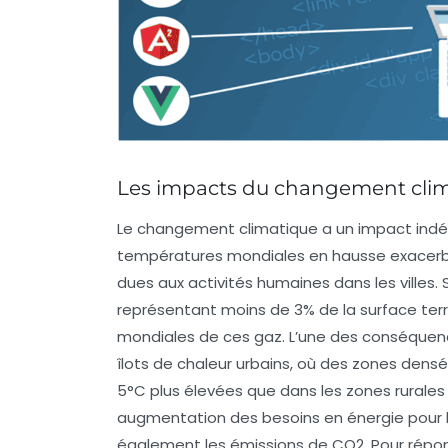
Les impacts du changement clima
Le
changement climatique
a un impact indé
températures mondiales en hausse exacerb
dues aux activités humaines dans les villes.
représentant moins de 3% de la surface ter
mondiales de ces gaz. L’une des conséquence
îlots de chaleur urbains
, où des zones dens
5°C plus élevées que dans les zones rural
augmentation des besoins en énergie pour le
également les émissions de CO2. Pour répondr