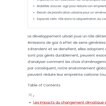
Mobilités douces: agir pour
réduire son emprein
Besoin de
planification urbaine
pour un amén
Espaces verts
: rôle dans la
séquestration du c
Le
développement urbain
joue un rôle déter
émissions de gaz à effet de serre
générées p
s’étendent et se densifient, elles adoptent 
sont pas gérés durablement, peuvent exace
d’analyser comment les choix d’aménageme
par conséquent, notre environnement global. 
peuvent réduire leur empreinte carbone tout
Table of Contents
Les impacts du changement climatique su