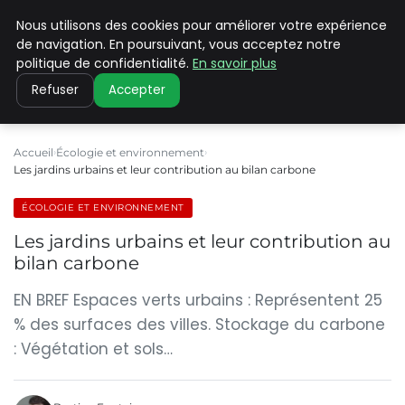
Nous utilisons des cookies pour améliorer votre expérience
CLIMATE C ADVANCED
de navigation. En poursuivant, vous acceptez notre
politique de confidentialité.
En savoir plus
Refuser
Accepter
Accueil
Écologie et environnement
Les jardins urbains et leur contribution au bilan carbone
ÉCOLOGIE ET ENVIRONNEMENT
Les jardins urbains et leur contribution au
bilan carbone
EN BREF Espaces verts urbains : Représentent 25
% des surfaces des villes. Stockage du carbone
: Végétation et sols…