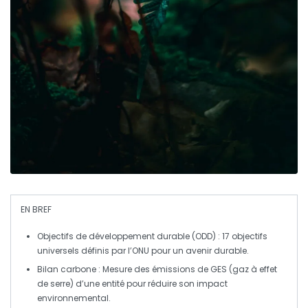
EN BREF
Objectifs de développement durable (ODD)
: 17 objectifs
universels définis par l’ONU pour un avenir durable.
Bilan carbone
: Mesure des émissions de
GES
(gaz à effet
de serre) d’une entité pour réduire son impact
environnemental.