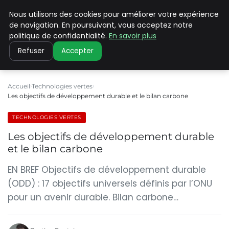
Nous utilisons des cookies pour améliorer votre expérience
CLIMATE C ADVANCED
de navigation. En poursuivant, vous acceptez notre
politique de confidentialité.
En savoir plus
Refuser
Accepter
Accueil
Technologies vertes
Les objectifs de développement durable et le bilan carbone
TECHNOLOGIES VERTES
Les objectifs de développement durable
et le bilan carbone
EN BREF Objectifs de développement durable
(ODD) : 17 objectifs universels définis par l’ONU
pour un avenir durable. Bilan carbone…