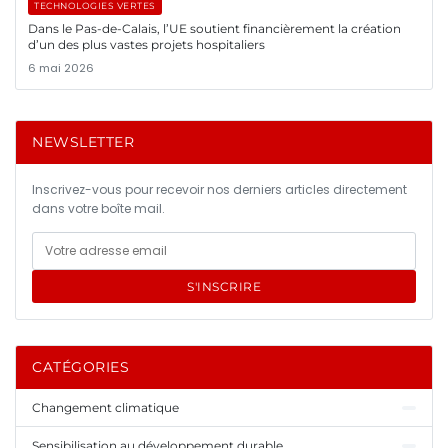
TECHNOLOGIES VERTES
Dans le Pas-de-Calais, l’UE soutient financièrement la création
d’un des plus vastes projets hospitaliers
6 mai 2026
NEWSLETTER
Inscrivez-vous pour recevoir nos derniers articles directement
dans votre boîte mail.
S'INSCRIRE
CATÉGORIES
Changement climatique
Sensibilisation au développement durable