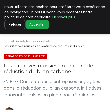
Nous utilisons des cookies pour améliorer votre expérience
CLIMATE C ADVANCED
de navigation. En poursuivant, vous acceptez notre
politique de confidentialité.
En savoir plus
Refuser
Accepter
Accueil
Stratégies de durabilité
Les initiatives réussies en matière de réduction du bilan…
STRATÉGIES DE DURABILITÉ
Les initiatives réussies en matière de
réduction du bilan carbone
EN BREF Cas d’études d’entreprises engagées
dans la réduction du bilan carbone. Initiatives
innovantes mises en place pour réduire les…