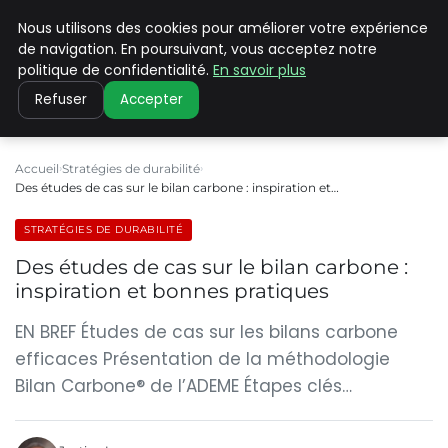
Nous utilisons des cookies pour améliorer votre expérience
CLIMATE C ADVANCED
de navigation. En poursuivant, vous acceptez notre
politique de confidentialité.
En savoir plus
Refuser
Accepter
Accueil
Stratégies de durabilité
Des études de cas sur le bilan carbone : inspiration et…
STRATÉGIES DE DURABILITÉ
Des études de cas sur le bilan carbone :
inspiration et bonnes pratiques
EN BREF Études de cas sur les bilans carbone
efficaces Présentation de la méthodologie
Bilan Carbone® de l’ADEME Étapes clés…