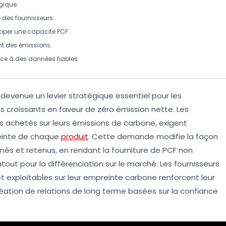
égique
.
é
des fournisseurs.
pper une capacité
PCF
.
nt
des émissions.
âce à des
données fiables
.
t devenue un
levier stratégique
essentiel pour les
s croissants en faveur de
zéro émission nette
. Les
s achetés
sur leurs
émissions de carbone
, exigent
einte de chaque
produit
. Cette demande modifie la façon
nnés et retenus, en rendant la fourniture de PCF non
tout pour la
différenciation sur le marché
. Les fournisseurs
t exploitables sur leur empreinte carbone renforcent leur
création de relations de long terme basées sur la confiance