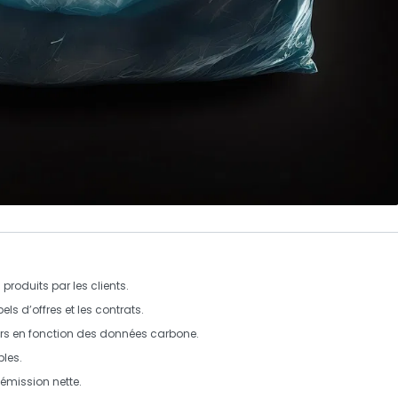
produits par les clients.
pels d’offres et les contrats.
rs
en fonction des données carbone.
bles.
 émission nette
.