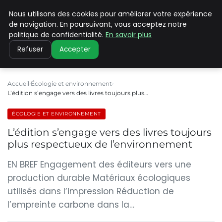
Nous utilisons des cookies pour améliorer votre expérience
CLIMATE C ADVANCED
de navigation. En poursuivant, vous acceptez notre
politique de confidentialité.
En savoir plus
Refuser
Accepter
Accueil
Écologie et environnement
L’édition s’engage vers des livres toujours plus…
ÉCOLOGIE ET ENVIRONNEMENT
L’édition s’engage vers des livres toujours
plus respectueux de l’environnement
EN BREF Engagement des éditeurs vers une
production durable Matériaux écologiques
utilisés dans l’impression Réduction de
l’empreinte carbone dans la…