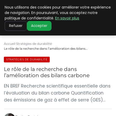
Nous utilisons des cookies pour améliorer votre expérience
CLIMATE C ADVANCED
de navigation. En poursuivant, vous acceptez notre
politique de confidentialité.
En savoir plus
Refuser
Accepter
Accueil
Stratégies de durabilité
Le rôle de la recherche dans l’amélioration des bilans…
STRATÉGIES DE DURABILITÉ
Le rôle de la recherche dans
l’amélioration des bilans carbone
EN BREF Recherche scientifique essentielle dans
l’évaluation du bilan carbone Quantification
des émissions de gaz à effet de serre (GES)…