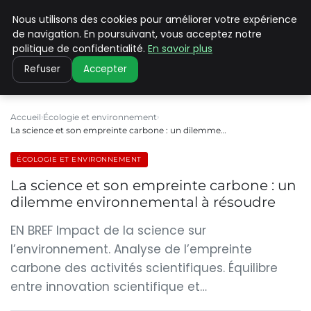
Nous utilisons des cookies pour améliorer votre expérience
CLIMATE C ADVANCED
de navigation. En poursuivant, vous acceptez notre
politique de confidentialité.
En savoir plus
Refuser
Accepter
Accueil
Écologie et environnement
La science et son empreinte carbone : un dilemme…
ÉCOLOGIE ET ENVIRONNEMENT
La science et son empreinte carbone : un
dilemme environnemental à résoudre
EN BREF Impact de la science sur
l’environnement. Analyse de l’empreinte
carbone des activités scientifiques. Équilibre
entre innovation scientifique et…