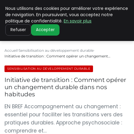
Nous utilisons des cookies pour améliorer votre expérience
CLIMATE C ADVANCED
de navigation. En poursuivant, vous acceptez notre
politique de confidentialité.
En savoir plus
Refuser
Accepter
Accueil
Sensibilisation au développement durable
Initiative de transition : Comment opérer un changement…
SENSIBILISATION AU DÉVELOPPEMENT DURABLE
Initiative de transition : Comment opérer
un changement durable dans nos
habitudes
EN BREF Accompagnement au changement :
essentiel pour faciliter les transitions vers des
pratiques durables. Approche psychosociale :
comprendre et…