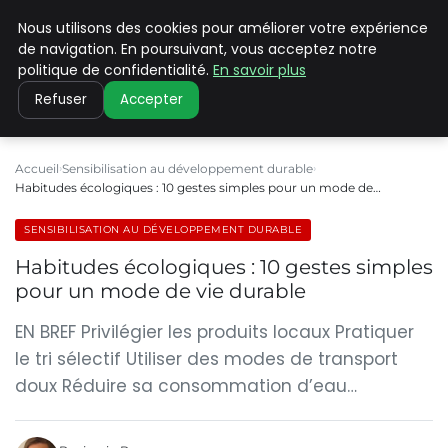
Nous utilisons des cookies pour améliorer votre expérience
CLIMATE C ADVANCED
de navigation. En poursuivant, vous acceptez notre
politique de confidentialité.
En savoir plus
Refuser
Accepter
Accueil
Sensibilisation au développement durable
Habitudes écologiques : 10 gestes simples pour un mode de…
SENSIBILISATION AU DÉVELOPPEMENT DURABLE
Habitudes écologiques : 10 gestes simples
pour un mode de vie durable
EN BREF Privilégier les produits locaux Pratiquer
le tri sélectif Utiliser des modes de transport
doux Réduire sa consommation d’eau…