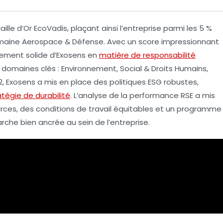
ille d’Or EcoVadis
, plaçant ainsi l’entreprise parmi les
5 %
omaine
Aerospace & Défense
. Avec un score impressionnant
agement solide d’Exosens en
matière de responsabilité
 domaines clés :
Environnement
,
Social & Droits Humains
,
22, Exosens a mis en place des politiques
ESG
robustes,
atégie de durabilité
. L’analyse de la performance RSE a mis
rces, des conditions de travail équitables et un programme
che bien ancrée au sein de l’entreprise.