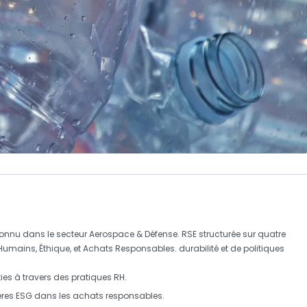
connu dans le secteur
Aerospace & Défense
.
RSE structurée sur quatre
s Humains
,
Éthique
, et
Achats Responsables
.
durabilité et de
politiques
ies à travers des pratiques RH.
tères ESG dans les
achats responsables
.