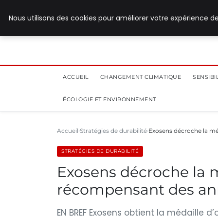
28 juillet 2026
Nous utilisons des cookies pour améliorer votre expérience de
ACCUEIL
CHANGEMENT CLIMATIQUE
SENSIB
ÉCOLOGIE ET ENVIRONNEMENT
Accueil
Stratégies de durabilité
Exosens décroche la mé
STRATÉGIES DE DURABILITÉ
Exosens décroche la m
récompensant des an
EN BREF Exosens obtient la médaille d’