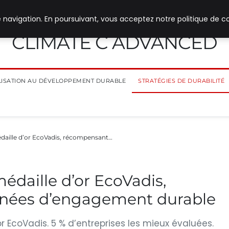
 navigation. En poursuivant, vous acceptez notre politique de co
CLIMATE C ADVANCED
ILISATION AU DÉVELOPPEMENT DURABLE
STRATÉGIES DE DURABILITÉ
daille d’or EcoVadis, récompensant…
édaille d’or EcoVadis,
nées d’engagement durable
or EcoVadis. 5 % d’entreprises les mieux évaluées.