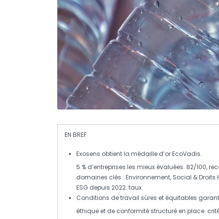
EN BREF
Exosens
obtient la médaille d’or
EcoVadis
.
5 % d’entreprises les mieux évaluées.
82/100, re
domaines clés :
Environnement
,
Social & Droit
ESG
depuis 2022.
taux.
Conditions de travail sûres et équitables garant
éthique et de
conformité
structuré en place.
cri