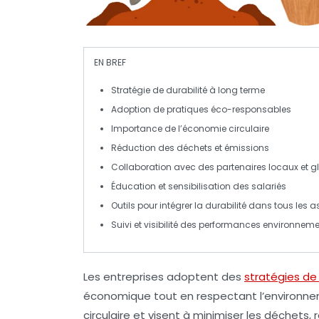
EN BREF
Stratégie de durabilité
à long terme
Adoption de pratiques
éco-responsables
Importance de l’
économie circulaire
Réduction des
déchets
et
émissions
Collaboration avec des
partenaires
locaux et g
Éducation et sensibilisation des
salariés
Outils pour intégrer la
durabilité
dans tous les as
Suivi et visibilité des
performances
environneme
Les entreprises adoptent des
stratégies de 
économique tout en respectant l’environnem
circulaire
et visent à minimiser les déchets, r