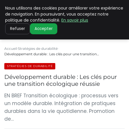
Nous utilisons des cookies pour améliorer votre expérience
CLIMATE C ADVANCED
de navigation. En poursuivant, vous acceptez notre
politique de confidentialité.
En savoir plus
Refuser
Accepter
Accueil
Stratégies de durabilité
Développement durable : Les clés pour une transition…
STRATÉGIES DE DURABILITÉ
Développement durable : Les clés pour
une transition écologique réussie
EN BREF Transition écologique : processus vers
un modèle durable. Intégration de pratiques
durables dans la vie quotidienne. Promotion
de…