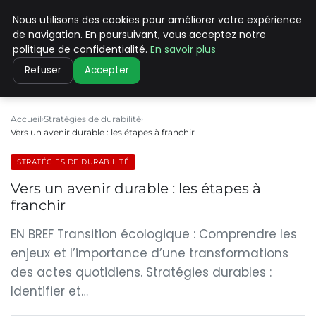
Nous utilisons des cookies pour améliorer votre expérience
CLIMATE C ADVANCED
de navigation. En poursuivant, vous acceptez notre
politique de confidentialité.
En savoir plus
Refuser
Accepter
Accueil
Stratégies de durabilité
Vers un avenir durable : les étapes à franchir
STRATÉGIES DE DURABILITÉ
Vers un avenir durable : les étapes à
franchir
EN BREF Transition écologique : Comprendre les
enjeux et l’importance d’une transformations
des actes quotidiens. Stratégies durables :
Identifier et…