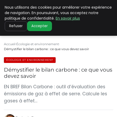
Nous utilisons des cookies pour améliorer votre expérience
CLIMATE C ADVANCED
de navigation. En poursuivant, vous acceptez notre
politique de confidentialité.
En savoir plus
Refuser
Accepter
Accueil
Écologie et environnement
Démystifier le bilan carbone : ce que vous devez savoir
ÉCOLOGIE ET ENVIRONNEMENT
Démystifier le bilan carbone : ce que vous
devez savoir
EN BREF Bilan Carbone : outil d’évaluation des
émissions de gaz à effet de serre. Calcule les
gases à effet…