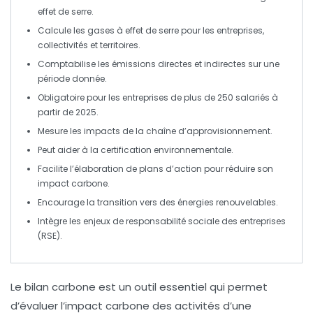
effet de serre
.
Calcule les
gases à effet de serre
pour les entreprises,
collectivités et territoires.
Comptabilise les
émissions directes
et
indirectes
sur une
période donnée.
Obligatoire pour les entreprises de plus de
250 salariés
à
partir de 2025.
Mesure les impacts de la
chaîne d’approvisionnement
.
Peut aider à la
certification environnementale
.
Facilite l’élaboration de
plans d’action
pour réduire son
impact carbone.
Encourage la transition vers des
énergies renouvelables
.
Intègre les enjeux de
responsabilité sociale des entreprises
(RSE)
.
Le
bilan carbone
est un outil essentiel qui permet
d’évaluer l’impact
carbone
des activités d’une