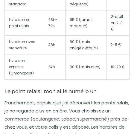
standard
fréquents)
Gratuit
Livraison en
48h-
95 % (jamais
ou 2-3
point relais
72h
manqué)
€
Livraison avec
80 % (mais
48h
2-5 €
signature
obligé d'être là)
Livraison
express
24h
90 % (mais cher)
10-20 €
(Chronopost)
Le point relais : mon allié numéro un
Franchement, depuis que j'ai découvert les points relais,
je ne regarde plus en arrière. Vous choisissez un
commerce (boulangerie, tabac, supermarché) près de
chez vous, et votre colis y est déposé. Les
horaires de