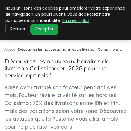
Nous utilisons des cookies pour améliorer votre expérience
CLIMATE C ADVANCED
de navigation. En poursuivant, vous acceptez notre
politique de confidentialité.
En savoir plus
Refuser
Accepter
Accueil
Découvrez les nouveaux horaires de livraison Colissimo en…
Découvrez les nouveaux horaires de
livraison Colissimo en 2026 pour un
service optimisé
Après avoir traqué son facteur pendant des
mois, l'auteur révèle la vérité sur les horaires
Colissimo : 70% des livraisons entre 10h et 14h,
mais des variations selon votre zone. Découvrez
les astuces que la Poste ne vous dira jamais
pour ne plus rater vos colis.