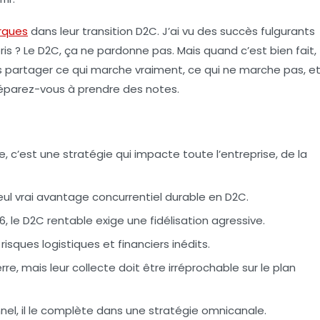
rques
dans leur transition D2C. J’ai vu des succès fulgurants
ris ? Le D2C, ça ne pardonne pas. Mais quand c’est bien fait,
us partager ce qui marche vraiment, ce qui ne marche pas, e
éparez-vous à prendre des notes.
, c’est une stratégie qui impacte toute l’entreprise, de la
seul vrai avantage concurrentiel durable en D2C.
6, le D2C rentable exige une fidélisation agressive.
isques logistiques et financiers inédits.
re, mais leur collecte doit être irréprochable sur le plan
nnel, il le complète dans une stratégie omnicanale.