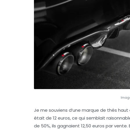
Image
Je me souviens d’une marque de thés haut 
était de 12 euros, ce qui semblait raisonnab
de 50%, ils gagnaient 12,50 euros par vente. 