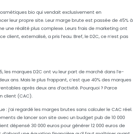
cosmétiques bio qui vendait exclusivement en
ancer leur propre site. Leur marge brute est passée de 45% à
he une réalité plus complexe. Leurs frais de marketing ont
ce client, externalisé, a pris l’eau. Bref, le D2C, ce n’est pas
, les marques D2C ont vu leur part de marché dans l’e-
ux ans. Mais le plus frappant, c’est que 40% des marques
rentables après deux ans d’activité. Pourquoi ? Parce
n client (CAC).
que : j’ai regardé les marges brutes sans calculer le CAC réel.
êtements de lancer son site avec un budget pub de 10 000
vaient dépensé 30 000 euros pour générer 12 000 euros de
t d’abord une équation financière qu’il faut maîtriser avant