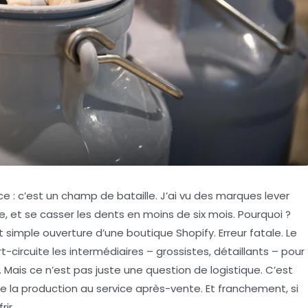
ce : c’est un champ de bataille. J’ai vu des marques lever
ne, et se casser les dents en moins de six mois. Pourquoi ?
 simple ouverture d’une boutique Shopify. Erreur fatale. Le
t-circuite les intermédiaires – grossistes, détaillants – pour
ais ce n’est pas juste une question de logistique. C’est
de la production au service après-vente. Et franchement, si
ir.