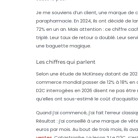
Je me souviens d’un client, une marque de 
parapharmacie. En 2024, ils ont décidé de l
72% en un an. Mais attention : ce chiffre cac
triplé. Leur taux de retour a doublé. Leur servi
une baguette magique.
Les chiffres qui parlent
Selon une étude de McKinsey datant de 2025
commerce mondial passer de 12% à 18% en de
D2C interrogées en 2026 disent ne pas être 
qu’elles ont sous-estimé le coût d’acquisitio
Quand j’ai commencé, j’ai fait l’erreur classi
Résultat : j’ai conseillé à une marque de v
euros par mois. Au bout de trois mois, ils a
ventes
. Catastrophe. La leçon ? Le D2C, c’es