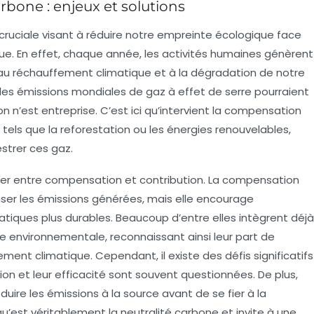
one : enjeux et solutions
 cruciale visant à réduire notre
empreinte écologique
face
que
. En effet, chaque année, les activités humaines génèrent
 au réchauffement climatique et à la dégradation de notre
les émissions mondiales de gaz à effet de serre pourraient
n n’est entreprise. C’est ici qu’intervient la compensation
 tels que la reforestation ou les énergies renouvelables,
strer
ces gaz.
uer entre
compensation
et
contribution
. La compensation
r les émissions générées, mais elle encourage
tiques plus durables. Beaucoup d’entre elles intègrent déjà
ie environnementale
, reconnaissant ainsi leur part de
ment climatique
. Cependant, il existe des défis significatifs
on et leur
efficacité
sont souvent questionnées. De plus,
duire les émissions à la source avant de se fier à la
u’est véritablement la
neutralité carbone
et invite à une