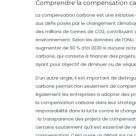
Comprendre la compensation carb
La
compensation carbone
est une initiative
aux défis posés par
le changement climati
des millions de tonnes de
CO2
, contribuant
environnement. Selon les données de l’ONU, 
augmenter de 60 % d’ici 2030 si aucune actio
carbone, qui consiste à financer des projets,
ayant pour objectif de
diminuer
ou de
séque
D’un autre angle, il est important de disting
carbone permet non seulement de compense
également les entreprises à adopter des pra
la compensation carbone dans leur
stratég
responsabilité dans la lutte contre le
change
: la
transparence
des projets de compensati
certains soutiennent qu’il est essentiel de ré
compensation. Cela ouvre un débat sur ce q