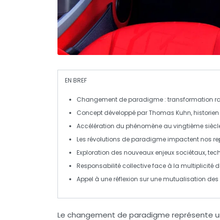
EN BREF
Changement de paradigme
: transformation r
Concept développé par
Thomas Kuhn
, historie
Accélération du phénomène au
vingtième siècl
Les révolutions de paradigme impactent nos
re
Exploration des
nouveaux enjeux
sociétaux, tec
Responsabilité collective
face à la multiplicité d
Appel à une réflexion sur une
mutualisation
des 
Le
changement de paradigme
représente un