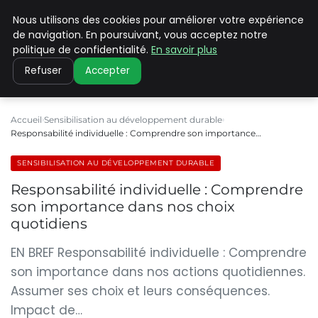
Nous utilisons des cookies pour améliorer votre expérience
CLIMATE C ADVANCED
de navigation. En poursuivant, vous acceptez notre
politique de confidentialité.
En savoir plus
Refuser
Accepter
Accueil
Sensibilisation au développement durable
Responsabilité individuelle : Comprendre son importance…
SENSIBILISATION AU DÉVELOPPEMENT DURABLE
Responsabilité individuelle : Comprendre
son importance dans nos choix
quotidiens
EN BREF Responsabilité individuelle : Comprendre
son importance dans nos actions quotidiennes.
Assumer ses choix et leurs conséquences.
Impact de…