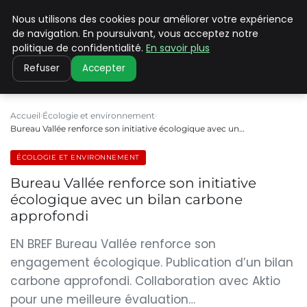
Nous utilisons des cookies pour améliorer votre expérience
CLIMATE C ADVANCED
de navigation. En poursuivant, vous acceptez notre
politique de confidentialité.
En savoir plus
Refuser
Accepter
Accueil
Écologie et environnement
Bureau Vallée renforce son initiative écologique avec un…
ÉCOLOGIE ET ENVIRONNEMENT
Bureau Vallée renforce son initiative
écologique avec un bilan carbone
approfondi
EN BREF Bureau Vallée renforce son
engagement écologique. Publication d’un bilan
carbone approfondi. Collaboration avec Aktio
pour une meilleure évaluation…