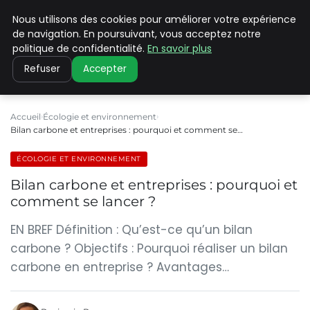
Nous utilisons des cookies pour améliorer votre expérience
CLIMATE C ADVANCED
de navigation. En poursuivant, vous acceptez notre
politique de confidentialité.
En savoir plus
Refuser
Accepter
Accueil
Écologie et environnement
Bilan carbone et entreprises : pourquoi et comment se…
ÉCOLOGIE ET ENVIRONNEMENT
Bilan carbone et entreprises : pourquoi et
comment se lancer ?
EN BREF Définition : Qu’est-ce qu’un bilan
carbone ? Objectifs : Pourquoi réaliser un bilan
carbone en entreprise ? Avantages…