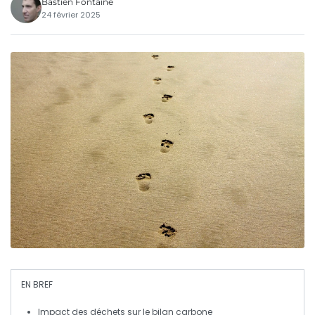
Bastien Fontaine
24 février 2025
EN BREF
Impact des déchets
sur le
bilan carbone