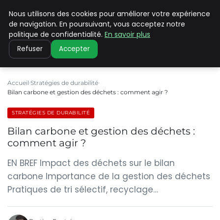
Nous utilisons des cookies pour améliorer votre expérience
CLIMATE C ADVANCED
de navigation. En poursuivant, vous acceptez notre
politique de confidentialité.
En savoir plus
Refuser
Accepter
Accueil
Stratégies de durabilité
Bilan carbone et gestion des déchets : comment agir ?
STRATÉGIES DE DURABILITÉ
Bilan carbone et gestion des déchets :
comment agir ?
EN BREF Impact des déchets sur le bilan
carbone Importance de la gestion des déchets
Pratiques de tri sélectif, recyclage…