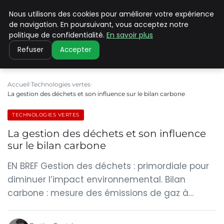
Nous utilisons des cookies pour améliorer votre expérience
CLIMATE C ADVANCED
de navigation. En poursuivant, vous acceptez notre
politique de confidentialité.
En savoir plus
Refuser
Accepter
Accueil
Technologies vertes
La gestion des déchets et son influence sur le bilan carbone
TECHNOLOGIES VERTES
La gestion des déchets et son influence
sur le bilan carbone
EN BREF Gestion des déchets : primordiale pour
diminuer l’impact environnemental. Bilan
carbone : mesure des émissions de gaz à…