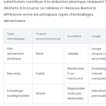
substitution contribue à la réduction plastique, réduisant 
déchets à la source. Le tableau ci-dessous illustre la
différence entre les principaux types d’emballages
alimentaires :
Type
Impact
Durabilité
Usage
d’emballage
environnemental
Film
Usage
alimentaire
Élevé
Jetable
unique, n
plastique
recyclabl
Réutilisable
Emballag
Bee wrap
Faible
(1 an
naturel,
minimum)
composta
Dégradable
Emballage
Utilisation
Moyen
mais pas
biodégradable
ponctuell
réutilisable