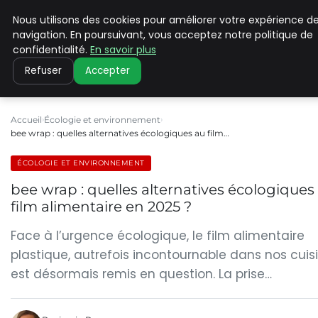
Nous utilisons des cookies pour améliorer votre expérience d
CLIMATE C ADVANCED
navigation. En poursuivant, vous acceptez notre politique de
confidentialité.
En savoir plus
Refuser
Accepter
Accueil
Écologie et environnement
bee wrap : quelles alternatives écologiques au film…
ÉCOLOGIE ET ENVIRONNEMENT
bee wrap : quelles alternatives écologiques
film alimentaire en 2025 ?
Face à l’urgence écologique, le film alimentaire
plastique, autrefois incontournable dans nos cuisi
est désormais remis en question. La prise…