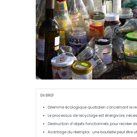
EN BREF
Dilemme écologique
quotidien concernant le 
Le processus de
recyclage
est énergivore, néce
Destruction d’objets fonctionnels pour recréer d
Avantage du
réemploi
: une bouteille peut être u