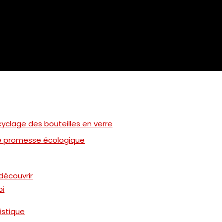
recyclage des bouteilles en verre
se promesse écologique
edécouvrir
oi
istique