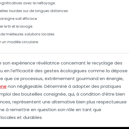
ignificatives avec le nettoyage.
illes lourdes sur de longues distances.
nsigne soit efficace.
er le
tri
et le
lavage
.
r de meilleures solutions locales.
r un modèle circulaire.
ge son expérience révélatrice concernant le
recyclage des
cru en l’efficacité des gestes écologiques comme la dépose
uvre que ce processus, extrêmement
gourmand en énergie
,
one
non négligeable. Déterminé à adopter des pratiques
mploi
des bouteilles consignée, qui, à condition d’être bien
ances, représentent une alternative bien plus respectueuse
e à remettre en question son rôle en tant que
locales et durables.