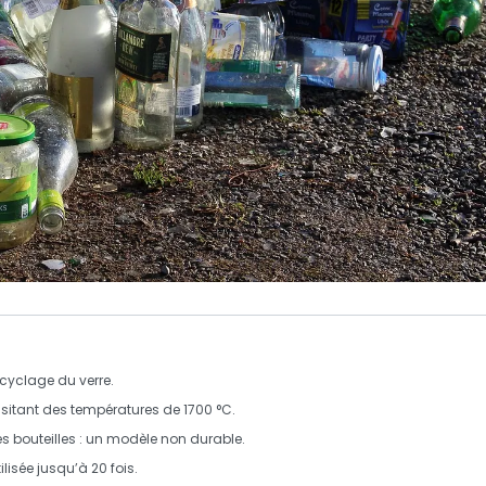
recyclage du
verre
.
ssitant des températures de
1700 °C
.
es bouteilles : un modèle
non durable
.
tilisée jusqu’à
20 fois
.