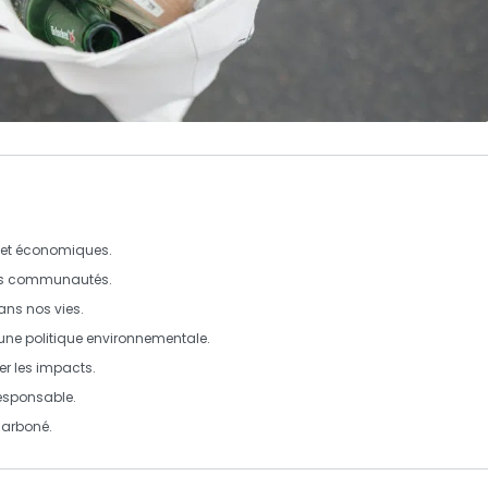
x et économiques.
es
communautés
.
ns nos vies.
une politique environnementale.
r les impacts.
responsable.
arboné
.