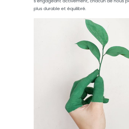
s’engageant activement, chacun de nous peut 
plus
durable
et équilibré.