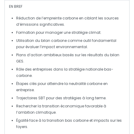
EN BREF
Réduction
de l’empreinte carbone en ciblant les
sources
d’émissions
significatives.
Formation pour
manager
une
stratégie climat
.
Utilisation du
bilan carbone
comme outil fondamental
pour
évaluer
l’impact environnemental.
Plans d’action
ambitieux basés sur les résultats du
bilan
GES
.
Rôle des entreprises dans la
stratégie nationale bas-
carbone
.
Étapes clés pour atteindre la
neutralité carbone
en
entreprise.
Trajectoires SBT
pour des stratégies à long terme.
Rechercher la
transition
économique favorable à
l’ambition climatique.
Égalité face à la
transition bas carbone
et impacts sur les
foyers.