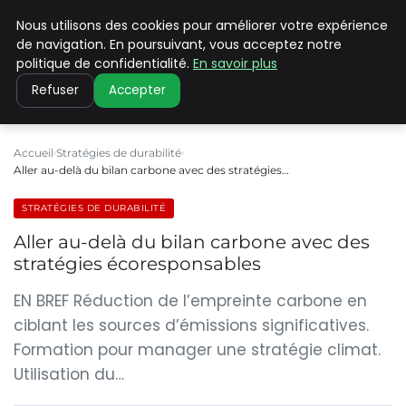
Nous utilisons des cookies pour améliorer votre expérience
CLIMATE C ADVANCED
de navigation. En poursuivant, vous acceptez notre
politique de confidentialité.
En savoir plus
Refuser
Accepter
Accueil
Stratégies de durabilité
Aller au-delà du bilan carbone avec des stratégies…
STRATÉGIES DE DURABILITÉ
Aller au-delà du bilan carbone avec des
stratégies écoresponsables
EN BREF Réduction de l’empreinte carbone en
ciblant les sources d’émissions significatives.
Formation pour manager une stratégie climat.
Utilisation du…