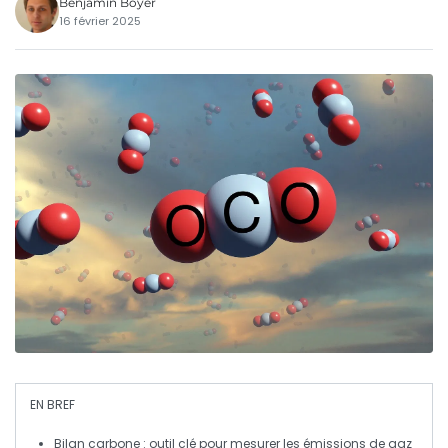
Benjamin Boyer
16 février 2025
EN BREF
Bilan carbone
: outil clé pour mesurer les
émissions de gaz