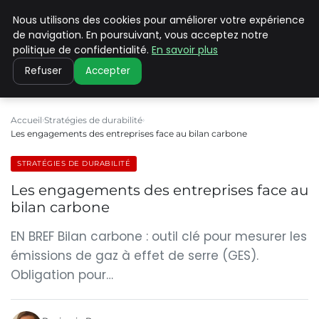
Nous utilisons des cookies pour améliorer votre expérience
CLIMATE C ADVANCED
de navigation. En poursuivant, vous acceptez notre
politique de confidentialité.
En savoir plus
Refuser
Accepter
Accueil
Stratégies de durabilité
Les engagements des entreprises face au bilan carbone
STRATÉGIES DE DURABILITÉ
Les engagements des entreprises face au
bilan carbone
EN BREF Bilan carbone : outil clé pour mesurer les
émissions de gaz à effet de serre (GES).
Obligation pour…