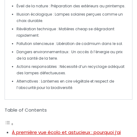
Éveil de la nature
: Préparation des extérieurs au printemps.
Illusion écologique
: Lampes solaires perçues comme un
choix durable.
Révélation technique
: Matières
cheap
se dégradant
rapidement.
Pollution silencieuse
: Libération de
cadmium
dans le sol.
Dangers environnementaux
: Un accès à l’énergie au prix
de la santé de la terre.
Actions responsables
: Nécessité d’un
recyclage
adéquat
des lampes défectueuses.
Alternatives
: Lanternes en
cire végétale
et respect de
l’obscurité pour la biodiversité.
Table of Contents
À première vue écolo et astucieux : pourquoi j’ai