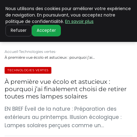
Nous utilisons des cookies pour améliorer votre expérience
CLIMATE C ADVANCED
de navigation. En poursuivant, vous acceptez notre
politique de confidentialité.
En savoir plus
Refuser
Accepter
Accueil
Technologies vertes
À première vue écolo et astucieux : pourquoi j’ai…
TECHNOLOGIES VERTES
À première vue écolo et astucieux :
pourquoi j’ai finalement choisi de retirer
toutes mes lampes solaires
EN BREF Éveil de la nature : Préparation des
extérieurs au printemps. Illusion écologique :
Lampes solaires perçues comme un…