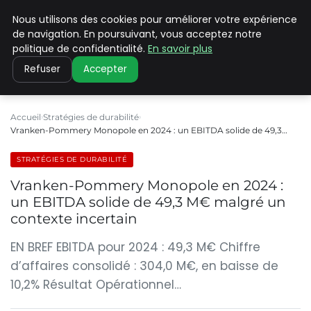
Nous utilisons des cookies pour améliorer votre expérience
CLIMATE C ADVANCED
de navigation. En poursuivant, vous acceptez notre
politique de confidentialité.
En savoir plus
Refuser
Accepter
Accueil
Stratégies de durabilité
Vranken-Pommery Monopole en 2024 : un EBITDA solide de 49,3…
STRATÉGIES DE DURABILITÉ
Vranken-Pommery Monopole en 2024 :
un EBITDA solide de 49,3 M€ malgré un
contexte incertain
EN BREF EBITDA pour 2024 : 49,3 M€ Chiffre
d’affaires consolidé : 304,0 M€, en baisse de
10,2% Résultat Opérationnel…