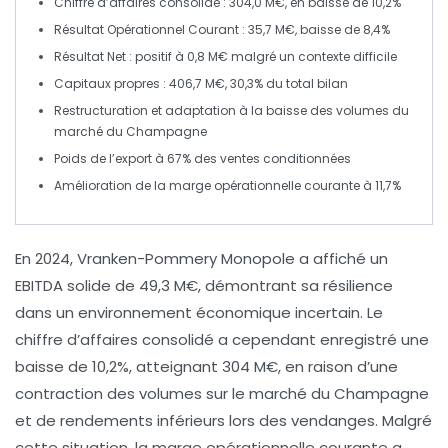
Chiffre d’affaires consolidé
: 304,0 M€, en baisse de 10,2%
Résultat Opérationnel Courant
: 35,7 M€, baisse de 8,4%
Résultat Net
: positif à 0,8 M€ malgré un contexte difficile
Capitaux propres
: 406,7 M€, 30,3% du total bilan
Restructuration
et adaptation à la baisse des volumes du
marché du Champagne
Poids de l’export
à 67% des ventes conditionnées
Amélioration
de la marge opérationnelle courante à 11,7%
En 2024,
Vranken-Pommery Monopole
a affiché un
EBITDA
solide de
49,3 M€
, démontrant sa résilience
dans un environnement économique incertain. Le
chiffre d’affaires consolidé
a cependant enregistré une
baisse de
10,2%
, atteignant
304 M€
, en raison d’une
contraction des volumes sur le marché du
Champagne
et de rendements inférieurs lors des vendanges. Malgré
cette situation, la
marge opérationnelle courante
a