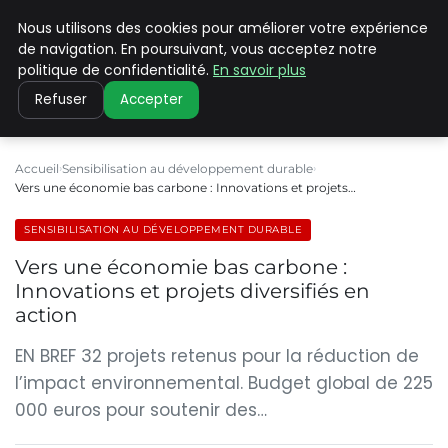
Nous utilisons des cookies pour améliorer votre expérience
CLIMATE C ADVANCED
de navigation. En poursuivant, vous acceptez notre
politique de confidentialité.
En savoir plus
Refuser
Accepter
Accueil
Sensibilisation au développement durable
Vers une économie bas carbone : Innovations et projets…
SENSIBILISATION AU DÉVELOPPEMENT DURABLE
Vers une économie bas carbone :
Innovations et projets diversifiés en
action
EN BREF 32 projets retenus pour la réduction de
l’impact environnemental. Budget global de 225
000 euros pour soutenir des…