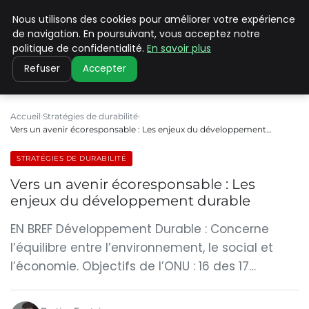
Nous utilisons des cookies pour améliorer votre expérience
CLIMATE C ADVANCED
de navigation. En poursuivant, vous acceptez notre
politique de confidentialité.
En savoir plus
Refuser
Accepter
Accueil
Stratégies de durabilité
Vers un avenir écoresponsable : Les enjeux du développement…
STRATÉGIES DE DURABILITÉ
Vers un avenir écoresponsable : Les
enjeux du développement durable
EN BREF Développement Durable : Concerne
l’équilibre entre l’environnement, le social et
l’économie. Objectifs de l’ONU : 16 des 17…