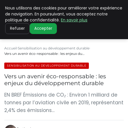
Nous utilisons des cookies pour améliorer votre expérience
CLIMATE C ADVANCED
de navigation. En poursuivant, vous acceptez notre
politique de confidentialité.
En savoir plus
Refuser
Accepter
Accueil
Sensibilisation au développement durable
Vers un avenir éco-responsable : les enjeux du…
SENSIBILISATION AU DÉVELOPPEMENT DURABLE
Vers un avenir éco-responsable : les
enjeux du développement durable
EN BREF Émissions de CO₂ : Environ 1 milliard de
tonnes par l’aviation civile en 2019, représentant
2,4% des émissions…