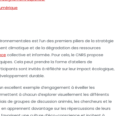
 numérique
vironnementales est l’un des premiers piliers de la stratégie
ment climatique et de la dégradation des ressources
nce
collective et informée. Pour cela, le CNRS propose
 équipes. Cela peut prendre la forme d’ateliers de
rticipants sont invités à réfléchir sur leur impact écologique,
développement durable.
un excellent exemple d’engagement à éveiller les
rmettent à chacun d’explorer visuellement les différents
ais de groupes de discussion animés, les chercheurs et le
t en apprennent davantage sur les répercussions de leurs
 favorisent une culture d’éco-conscience et incitent à