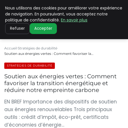
Nous utilisons des cookies pour améliorer votre expérience
CLIMATE C ADVANCED
de navigation. En poursuivant, vous acceptez notre
politique de confidentialité.
En savoir plus
Refuser
Accepter
Accueil
Stratégies de durabilité
Soutien aux énergies vertes : Comment favoriser la…
STRATÉGIES DE DURABILITÉ
Soutien aux énergies vertes : Comment
favoriser la transition énergétique et
réduire notre empreinte carbone
EN BREF Importance des dispositifs de soutien
aux énergies renouvelables Trois principaux
outils : crédit d’impôt, éco-prêt, certificats
d’économies d’énergie…