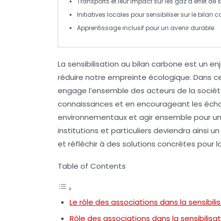
Transports
et leur impact sur les
gaz à effet de s
Initiatives locales pour sensibiliser sur le
bilan c
Apprentissage inclusif pour un avenir
durable
.
La sensibilisation au
bilan carbone
est un enj
réduire notre
empreinte écologique
. Dans c
engage l’ensemble des acteurs de la sociét
connaissances et en encourageant les éch
environnementaux et agir ensemble pour un a
institutions et particuliers deviendra ains
et réfléchir à des solutions concrètes pour l
Table of Contents
Le rôle des associations dans la sensibili
Rôle des associations dans la sensibilisa