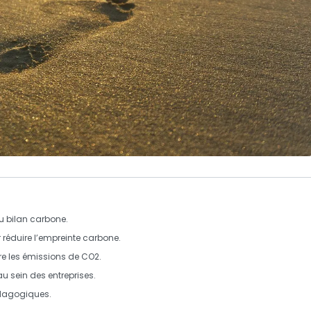
au
bilan carbone
.
réduire l’
empreinte carbone
.
e les
émissions de CO2
.
u sein des entreprises.
édagogiques.