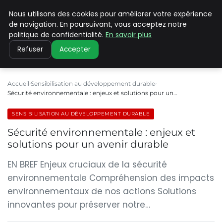
Nous utilisons des cookies pour améliorer votre expérience
CLIMATE C ADVANCED
de navigation. En poursuivant, vous acceptez notre
politique de confidentialité.
En savoir plus
Refuser
Accepter
Accueil
Sensibilisation au développement durable
Sécurité environnementale : enjeux et solutions pour un…
SENSIBILISATION AU DÉVELOPPEMENT DURABLE
Sécurité environnementale : enjeux et
solutions pour un avenir durable
EN BREF Enjeux cruciaux de la sécurité
environnementale Compréhension des impacts
environnementaux de nos actions Solutions
innovantes pour préserver notre…