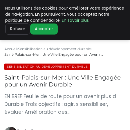
Nous utilisons des cookies pour améliorer votre expérience
CLIMATE C ADVANCED
de navigation. En poursuivant, vous acceptez notre
politique de confidentialité.
En savoir plus
Refuser
Accepter
Accueil
Sensibilisation au développement durable
Saint-Palais-sur-Mer : Une Ville Engagée pour un Avenir…
SENSIBILISATION AU DÉVELOPPEMENT DURABLE
Saint-Palais-sur-Mer : Une Ville Engagée
pour un Avenir Durable
EN BREF Feuille de route pour un avenir plus d
Durable Trois objectifs : agir, s sensibiliser,
évaluer Amélioration des…