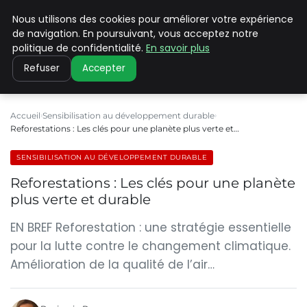
Nous utilisons des cookies pour améliorer votre expérience
CLIMATE C ADVANCED
de navigation. En poursuivant, vous acceptez notre
politique de confidentialité.
En savoir plus
Refuser
Accepter
Accueil
Sensibilisation au développement durable
Reforestations : Les clés pour une planète plus verte et…
SENSIBILISATION AU DÉVELOPPEMENT DURABLE
Reforestations : Les clés pour une planète
plus verte et durable
EN BREF Reforestation : une stratégie essentielle
pour la lutte contre le changement climatique.
Amélioration de la qualité de l’air…