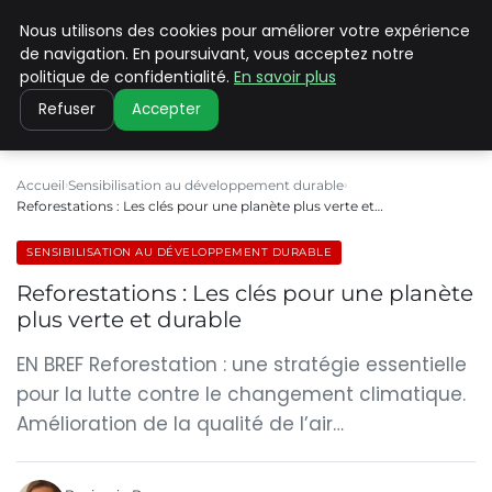
Nous utilisons des cookies pour améliorer votre expérience
CLIMATE C ADVANCED
de navigation. En poursuivant, vous acceptez notre
politique de confidentialité.
En savoir plus
Refuser
Accepter
Accueil
Sensibilisation au développement durable
Reforestations : Les clés pour une planète plus verte et…
SENSIBILISATION AU DÉVELOPPEMENT DURABLE
Reforestations : Les clés pour une planète
plus verte et durable
EN BREF Reforestation : une stratégie essentielle
pour la lutte contre le changement climatique.
Amélioration de la qualité de l’air…