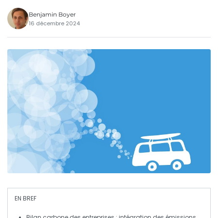
Benjamin Boyer
16 décembre 2024
EN BREF
Bilan carbone
des entreprises : intégration des
émissions