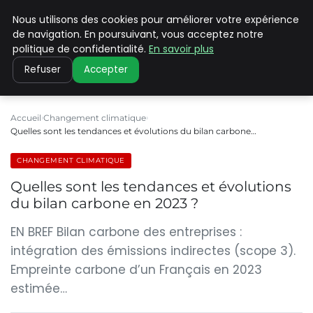
Nous utilisons des cookies pour améliorer votre expérience
CLIMATE C ADVANCED
de navigation. En poursuivant, vous acceptez notre
politique de confidentialité.
En savoir plus
Refuser
Accepter
Accueil
Changement climatique
Quelles sont les tendances et évolutions du bilan carbone…
CHANGEMENT CLIMATIQUE
Quelles sont les tendances et évolutions
du bilan carbone en 2023 ?
EN BREF Bilan carbone des entreprises :
intégration des émissions indirectes (scope 3).
Empreinte carbone d’un Français en 2023
estimée…