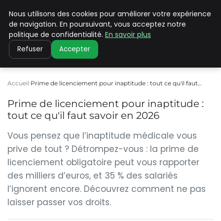
Nous utilisons des cookies pour améliorer votre expérience
CLIMATE C ADVANCED
de navigation. En poursuivant, vous acceptez notre
politique de confidentialité.
En savoir plus
Refuser
Accepter
Accueil
Prime de licenciement pour inaptitude : tout ce qu'il faut…
Prime de licenciement pour inaptitude :
tout ce qu'il faut savoir en 2026
Vous pensez que l’inaptitude médicale vous
prive de tout ? Détrompez-vous : la prime de
licenciement obligatoire peut vous rapporter
des milliers d’euros, et 35 % des salariés
l’ignorent encore. Découvrez comment ne pas
laisser passer vos droits.