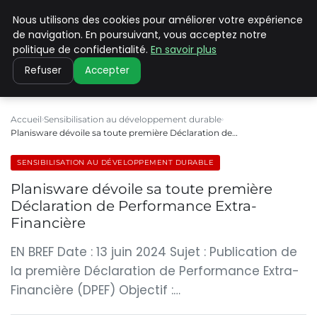
Nous utilisons des cookies pour améliorer votre expérience
CLIMATE C ADVANCED
de navigation. En poursuivant, vous acceptez notre
politique de confidentialité.
En savoir plus
Refuser
Accepter
Accueil
Sensibilisation au développement durable
Planisware dévoile sa toute première Déclaration de…
SENSIBILISATION AU DÉVELOPPEMENT DURABLE
Planisware dévoile sa toute première
Déclaration de Performance Extra-
Financière
EN BREF Date : 13 juin 2024 Sujet : Publication de
la première Déclaration de Performance Extra-
Financière (DPEF) Objectif :…